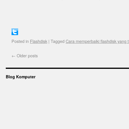
Posted in
Flashdisk
|
Tagged
Cara memperbaiki flashdisk yang t
←
Older posts
Blog Komputer