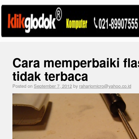
Cara memperbaiki fla
tidak terbaca
Posted on
September 7, 2012
by
raharjomicro@yahoo.co.id