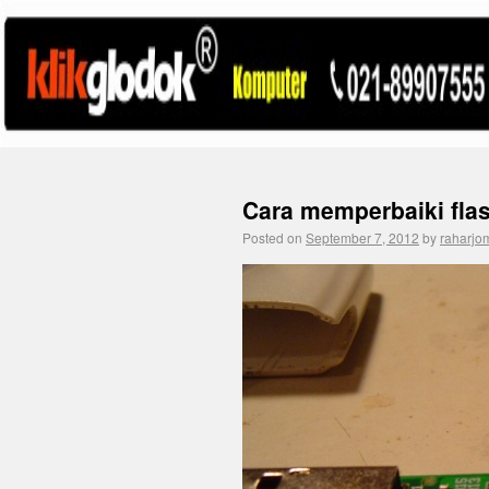
Cara memperbaiki flas
Posted on
September 7, 2012
by
raharjo