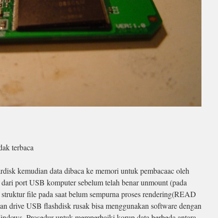
dak terbaca
hardisk kemudian data dibaca ke memori untuk pembacaac oleh
 dari port USB komputer sebelum telah benar unmount (pada
truktur file pada saat belum sempurna proses rendering(READ
an drive USB flashdisk rusak bisa menggunakan software dengan
indows. Prosedur untuk memperbaiki korup data berbeda antara