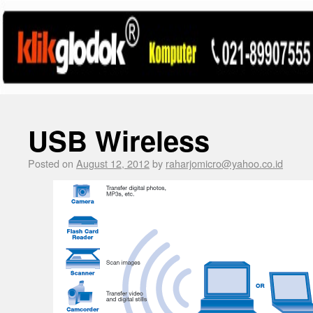
USB Wireless
Posted on
August 12, 2012
by
raharjomicro@yahoo.co.id